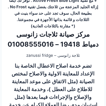
+ مع تقنية Active Fresh Blue Light . نوفر لك أيضًا
إزالة الجليد المزعجة من ثلاجتك بفضل تقنية No Frost .
بطبيعة الحال، سوف تجد على حد سواء بنيت في
الثلاجات و قائمة بذاتها الأجهزة في مجموعتنا.
(* مقارنة بالثلاجات العادية)
مركز صيانة ثلاجات زانوسى
دمياط 19418 – 01008555016
ثلاجة زانوسى – zanussi fridge
تضم خدمة اصلاح الاعطال الخاصة بنا
الإعداد للمعاينة الاولية والاصلاح لمختص
الصيانة (مثل الاتفاق على موعد المعاينة
للاطلاع على العطل )، وخدمة المعاينة
والإصلاح والإجراءات فيما بعدها (مثل
استبيان مدى رضا العملاء الكرام عن خدمة