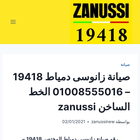
لتجاوز
لى
لمحتوى
صيانة
صيانة زانوسى دمياط 19418
– 01008555016 الخط
الساخن zanussi
بواسطة
zanussinew
02/01/2021
رقم صيانة زانوسى دمياط المختصر 19418 –