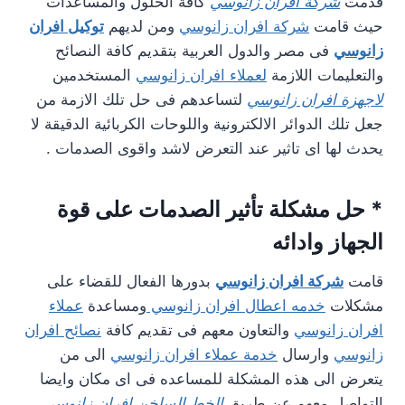
قدمت
شركة افران زانوسي
كافة الحلول والمساعدات
حيث قامت
شركة افران زانوسي
ومن لديهم
توكيل افران
زانوسي
فى مصر والدول العربية بتقديم كافة النصائح
والتعليمات اللازمة
لعملاء افران زانوسي
المستخدمين
لاجهزة افران زانوسي
لتساعدهم فى حل تلك الازمة من
جعل تلك الدوائر الالكترونية واللوحات الكربائية الدقيقة لا
يحدث لها اى تاثير عند التعرض لاشد واقوى الصدمات .
* حل مشكلة تأثير الصدمات على قوة
الجهاز وادائه
قامت
شركة افران زانوسي
بدورها الفعال للقضاء على
مشكلات
خدمه اعطال افران زانوسي
ومساعدة
عملاء
افران زانوسي
والتعاون معهم فى تقديم كافة
نصائح افران
زانوسي
وارسال
خدمة عملاء افران زانوسي
الى من
يتعرض الى هذه المشكلة للمساعده فى اى مكان وايضا
التواصل معهم عن طريق
الخط الساخن افران زانوسي