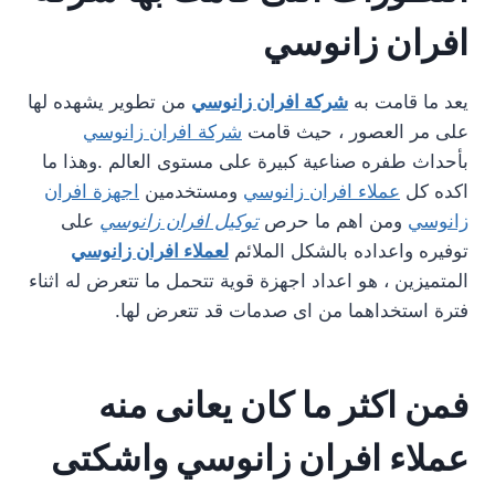
افران زانوسي
يعد ما قامت به
شركة افران زانوسي
من تطوير يشهده لها
على مر العصور ، حيث قامت
شركة افران زانوسي
بأحداث طفره صناعية كبيرة على مستوى العالم .وهذا ما
اكده كل
عملاء افران زانوسي
ومستخدمين
اجهزة افران
زانوسي
ومن اهم ما حرص
توكيل افران زانوسي
على
توفيره واعداده بالشكل الملائم
لعملاء افران زانوسي
المتميزين ، هو اعداد اجهزة قوية تتحمل ما تتعرض له اثناء
فترة استخداهما من اى صدمات قد تتعرض لها.
فمن اكثر ما كان يعانى منه
عملاء افران زانوسي واشكتى