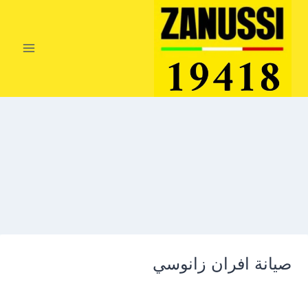
لتجاوز
لى
لمحتوى
صيانة افران زانوسي