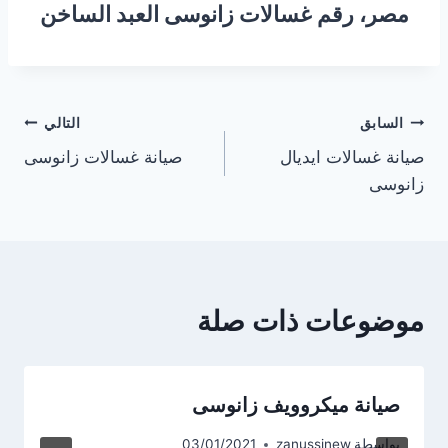
مصر، رقم غسالات زانوسى العبد الساخن
تصفّح
السابق
التالي
صيانة غسالات ايديال
صيانة غسالات زانوسى
المقالات
زانوسى
موضوعات ذات صلة
صيانة ميكروويف زانوسى
بواسطة
zanussinew
03/01/2021