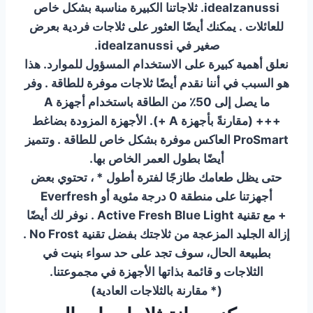
idealzanussi. ثلاجاتنا الكبيرة مناسبة
بشكل خاص
للعائلات . يمكنك أيضًا العثور على ثلاجات فردية بعرض
صغير في idealzanussi.
نعلق أهمية كبيرة على الاستخدام المسؤول للموارد. هذا
هو السبب في أننا نقدم أيضًا ثلاجات موفرة للطاقة . وفر
ما يصل إلى 50٪ من الطاقة باستخدام أجهزة A
+++ (مقارنةً بأجهزة A +). الأجهزة المزودة بضاغط
ProSmart العاكس موفرة بشكل خاص للطاقة . وتتميز
أيضًا بطول العمر الخاص بها.
حتى يظل طعامك طازجًا لفترة أطول * ، تحتوي بعض
أجهزتنا على منطقة 0 درجة مئوية أو Everfresh
+ مع تقنية Active Fresh Blue Light . نوفر لك أيضًا
إزالة الجليد المزعجة من ثلاجتك بفضل تقنية No Frost .
بطبيعة الحال، سوف تجد على حد سواء بنيت في
الثلاجات و قائمة بذاتها الأجهزة في مجموعتنا.
(* مقارنة بالثلاجات العادية)