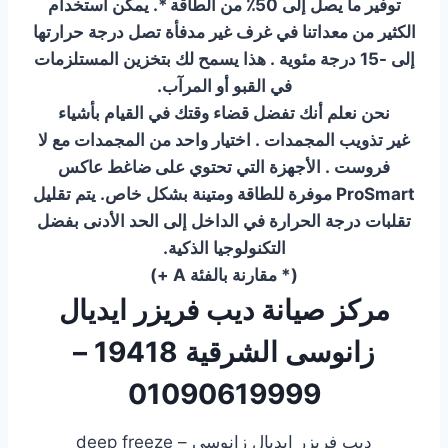
توفير ما يصل إلى 50٪ من الطاقة *. يمكن استخدام
الكثير من معداتنا في غرف غير مدفأة تصل درجة حرارتها
إلى -15 درجة مئوية . هذا يسمح لك بتخزين المستلزمات
في القبو أو المرآب.
نحن نعلم أنك تفضل قضاء وقتك في القيام بأشياء
غير تذويب المجمدات . اختيار واحد من المجمدات مع لا
فروست . الأجهزة التي تحتوي على ضاغط عاكس
ProSmart موفرة للطاقة ومتينة بشكل خاص. يتم تقليل
تقلبات درجة الحرارة في الداخل إلى الحد الأدنى بفضل
التكنولوجيا الذكية.
(* مقارنة بالفئة A +)
مركز صيانة ديب فريزر ايديال
زانوسى الشرقية 19418 –
01090619999
ديب فريزر ايديال زانوسى – deep freeze