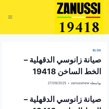
لتجاوز
لى
لمحتوى
BLOG
صيانة زانوسي الدقهلية –
الخط الساخن 19418
بواسطة
zanussinew
27/09/2025
صيانة زانوسي الدقهلية –