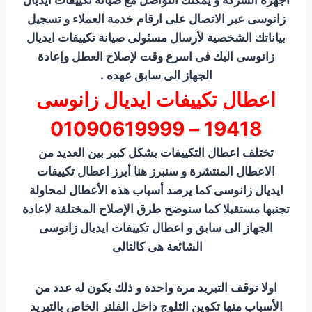
اجهزة الشركة و يمكنك التواصل مع صيانة تكييفات ايديال
زانوسى عبر الاتصال على ارقام خدمة العملاء و تسجيل
بياناتك الشخصية لأرسال مسئولى صيانة تكييفات ايديال
زانوسى اليك فى اسرع وقت لإصلاح العطل وإعادة
الجهاز الى سابق عهده .
اعطال تكييفات ايديال زانوسى
19418 – 01090619999
تختلف اعطال التكييفات بشكل كبير بين العديد من
الاعطال المنتشرة و سنبرز هنا أبرز اعطال تكييفات
ايديال زانوسى كما يرصد أسباب هذه الأعطال لمحاولة
تجنبها مستقبلا كما سنوضح طرق الإصلاح المختلفة لاعادة
الجهاز الى سابق و اعطال تكييفات ايديال زانوسى
الشائعة هى كالتالى
اولا توقف التبريد مرة واحدة و ذلك يكون له عدد من
الأسباب منها تكوين الثلوج داخل الفلتر الخاص بالتبريد