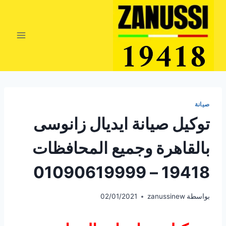
لتجاوز
لى
لمحتوى
صيانة
توكيل صيانة ايديال زانوسى
بالقاهرة وجميع المحافظات
19418 – 01090619999
بواسطة
zanussinew
02/01/2021