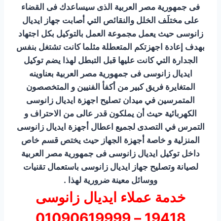
فى جمهورية مصر العربية الذى سيساعدك فى القضاء
على مختلَف الخلل والنقائص التي أصابت جهاز ايديال
زانوسى حيث يعمل مجموعة العمل بالتوكيل بكل اجتهاد
بهدف إعادة اجهزتكم المتعطلة مثلما كانت تشتغل بنفس
الجدارة التي كانت عليها قبل التبطل لهذا يضم توكيل
ايديال زانوسى فى جمهورية مصر العربية بعناوينه
المتغايرة فريق كبير من أكفأ الفنيين و المتخصصون
المتمرسين في ميدان تصليح اجهزة ايديال زانوسى
الكهربائية حيث أن يملكون قدر عالى من الاحتراف و
التمرس في التصدى لجميع اعطال أجهزة ايديال زانوسى
المنزلية و خاصة أجهزة الجهاز حيث يختص قسم خاص
داخل توكيل ايديال زانوسى فى جمهورية مصر العربية
لصيانة وتصليح جهاز ايديال زانوسى باستعمال تقنيات
ووسائل معينة ضرورية لهذا .
خدمة عملاء ايديال زانوسى
19418 – 01090619999