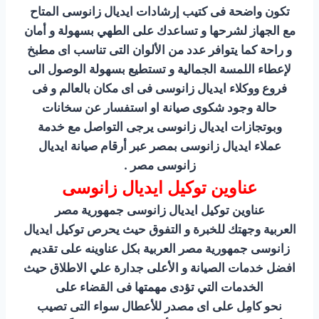
تكون واضحة فى كتيب إرشادات ايديال زانوسى المتاح
مع الجهاز لشرحها و تساعدك على الطهي بسهولة و أمان
و راحة كما يتوافر عدد من الألوان التى تناسب اى مطبخ
لإعطاء اللمسة الجمالية و تستطيع بسهولة الوصول الى
فروع ووكلاء ايديال زانوسى فى اى مكان بالعالم و فى
حالة وجود شكوى صيانة او استفسار عن سخانات
وبوتجازات ايديال زانوسى يرجى التواصل مع خدمة
عملاء ايديال زانوسى بمصر عبر أرقام صيانة ايديال
زانوسى مصر .
عناوين توكيل ايديال زانوسى
عناوين توكيل ايديال زانوسى جمهورية مصر
العربية وجهتك للخبرة و التفوق حيث يحرص توكيل ايديال
زانوسى جمهورية مصر العربية بكل عناوينه على تقديم
افضل خدمات الصيانة و الأعلى جدارة علي الاطلاق حيث
الخدمات التي تؤدى مهمتها فى القضاء على
نحو كامِل على اى مصدر للأعطال سواء التى تصيب