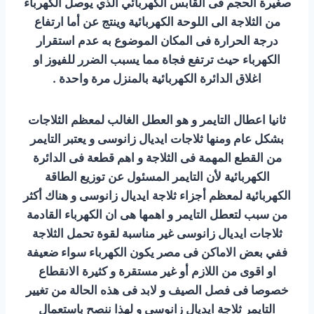
صغيرة الحجم فى القابس الكهربائي الذي يوصل الكهرباء
من الثلاجة الى اللوحة الكهربائية وينتج عن أما ارتفاع
درجة الحرارة فى المكان الموضوع به عدم استقرار
الكهرباء حيث ترتفع فجاة مما يسبب الضرر للفيوز او
اغلاق الدائرة الكهربائية بالمنزل مرة واحدة .
ثانيا اعطال التايمر و هو العطل الغالب لمعظم الثلاجات
بشكل عام ومنها ثلاجات ايديال زانوسى و يعتبر التايمر
من القطع المهمة فى الثلاجة و اهم قطعة فى الدائرة
الكهربائية لأن التايمر المسئول عن توزيع الطاقة
الكهربائية لمعظم أجزاء ثلاجة ايديال زانوسى و هناك أكثر
من سبب لتعطل التايمر و اهمها هى ان الكهرباء القادمة
ثلاجات ايديال زانوسى غير مناسبة لقوة تحمل الثلاجة
ففي بعض الاماكن فى مصر يكون الكهرباء سواء ضعيفة
او اقوى من اللازم أو غير مستقرة و كثيرة الانقطاع
خصوصا فى فصل الصيف و لابد فى هذه الحالة من تغيير
التايمر ثلاجة ايديال زانوسى و لهذا ننصح باستعمال