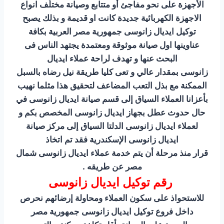
الأجهزة على نحو مفاجئ أو متتابع وصيانة مختلَف انواع
الاجهزة الكهربائية جديدة كانت او قديمة و بذلك يصبح
توكيل ايديال زانوسى جمهورية مصر العربية بكافة
عناوينها اول صيانة موثوقة ومعتمدة يجتهد الناس فى
البحث عنها و تهدف لراحة عملاء ايديال
زانوسى بمقدار عالي و تعى كليا طريقة نيل رضاه بالسبل
الممكنة مع بذل التعب المضاعف لتحقيق هذا مثلما نهيب
بأعزانا العملاء السياق إلى قسم صيانة ايديال زانوسى في
حال حدوث عطل بجهاز ايديال زانوسى المخصص بكم و
لعملاء ايديال زانوسى الدلتا السياق إلى مركز صيانة
ايديال زانوسى الإسكندرية فقد تم اتخاذ
قرار منذ مرحلة أن يتم خدمة عملاء ايديال زانوسى شمال
مصر عن طريقه .
رقم توكيل ايديال زانوسى
للاستحواذ على سكون العملاء ومحاولة إرضائهم نحرص
داخل فروع توكيل ايديال زانوسى جمهورية مصر