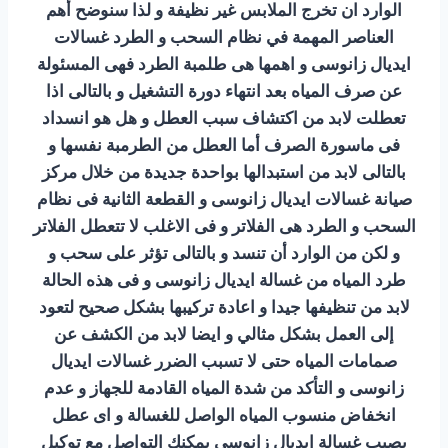
الوارد ان تخرج الملابس غير نظيفة و لذا سنوضح أهم
العناصر المهمة في نظام السحب و الطرد غسالات
ايديال زانوسى و اهمها هى طلمبة الطرد فهى المسئولة
عن صرف المياه بعد انتهاء دورة التشغيل و بالتالى اذا
تعطلت لابد من اكتشاف سبب العطل و هل هو انسداد
فى ماسورة الصرف أما العطل من الطرمبة نفسها و
بالتالى لابد من استبدالها بواحدة جديدة من خلال مركز
صيانة غسالات ايديال زانوسى و القطعة الثانية فى نظام
السحب و الطرد هى الفلاتر و فى الاغلب لا تتعطل الفلاتر
و لكن من الوارد أن تنسد و بالتالى تؤثر على سحب و
طرد المياه من غسالة ايديال زانوسى و فى هذه الحالة
لابد من تنظيفها جيدا و اعادة تركيبها بشكل صحيح لتعود
إلى العمل بشكل مثالي و ايضا لابد من الكشف عن
صمامات المياه حتى لا تسبب الضرر غسالات ايديال
زانوسى و التأكد من شدة المياه القادمة للجهاز و عدم
انخفاض منسوب المياه الواصل للغسالة و اى عطل
يصيب غسالة ايديال زانوسى يمكنك التواصل مع توكيل